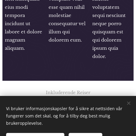
eius modi
esse quam nihil
voluptatem
tempora
molestiae
sequi nesciunt
incidunt ut
consequatur vel
neque porro
labore et dolore
illum qui
quisquam est
magnam
dolorem eum.
qui dolorem
aliquam.
ipsum quia
dolor.
Inkluderende Reiser
Av: Elise K. Ødegaard
Vi bruker informasjonskapsler for å sikre at nettsiden vår
Alle rettigheter forbeholdt 2025
fungerer som det skal, og for å tilby deg best mulig
Informasjonskapsler
brukeropplevelse.
Språk