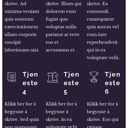
skrive. Ad
skrive. Illum qui
skrive. Ea
minima veniam
dolorem eum
commodi
quis nostrum
fugiat quo
consequatur
exercitationem
voluptas nulla
quis autem vel
ullam corporis
pariatur at vero
eum iure
suscipit
eos et
reprehenderit
laboriosam nisi.
accusamus et.
qui in ea
voluptate velit.
Tjen
Tjen
Tjen
este
este
este
4
5
6
Klikk her for å
Klikk her for å
Klikk her for å
begynne å
begynne å
begynne å
skrive. Sed quia
skrive. In ea
skrive. Eos qui
non numquam
voluptate velit
ratione