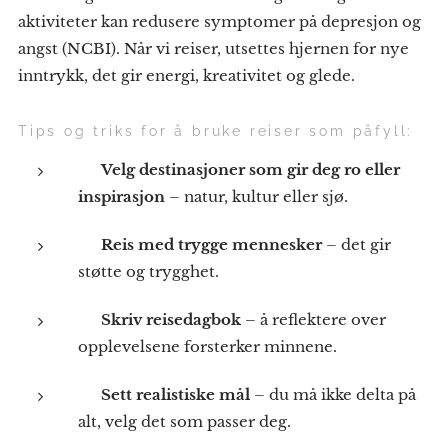
aktiviteter kan redusere symptomer på depresjon og
angst (NCBI). Når vi reiser, utsettes hjernen for nye
inntrykk, det gir energi, kreativitet og glede.
Tips og triks for å bruke reiser som påfyll:
🌍
Velg destinasjoner som gir deg ro eller
inspirasjon
– natur, kultur eller sjø.
👥
Reis med trygge mennesker
– det gir
støtte og trygghet.
✍️
Skriv reisedagbok
– å reflektere over
opplevelsene forsterker minnene.
🕐
Sett realistiske mål
– du må ikke delta på
alt, velg det som passer deg.