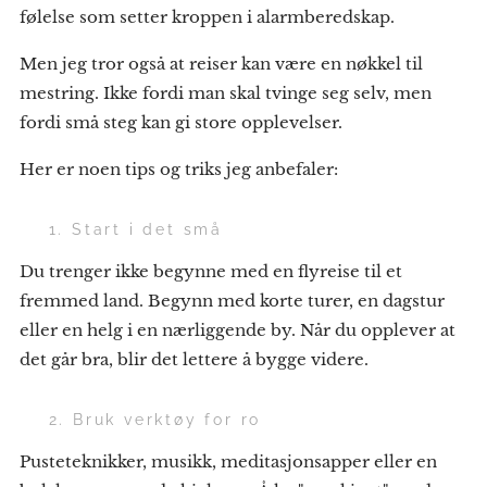
følelse som setter kroppen i alarmberedskap.
Men jeg tror også at reiser kan være en nøkkel til
mestring. Ikke fordi man skal tvinge seg selv, men
fordi små steg kan gi store opplevelser.
Her er noen tips og triks jeg anbefaler:
✈️ 1. Start i det små
Du trenger ikke begynne med en flyreise til et
fremmed land. Begynn med korte turer, en dagstur
eller en helg i en nærliggende by. Når du opplever at
det går bra, blir det lettere å bygge videre.
🧘 2. Bruk verktøy for ro
Pusteteknikker, musikk, meditasjonsapper eller en