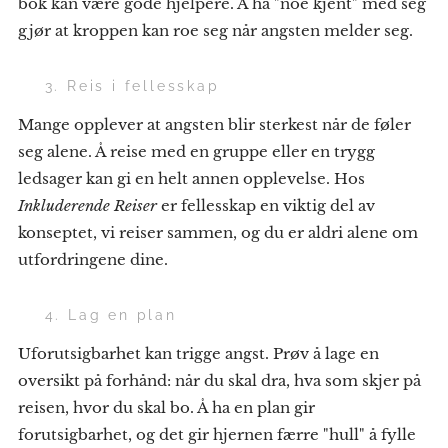
bok kan være gode hjelpere. Å ha "noe kjent" med seg
gjør at kroppen kan roe seg når angsten melder seg.
👥 3. Reis i fellesskap
Mange opplever at angsten blir sterkest når de føler
seg alene. Å reise med en gruppe eller en trygg
ledsager kan gi en helt annen opplevelse. Hos
Inkluderende Reiser
er fellesskap en viktig del av
konseptet, vi reiser sammen, og du er aldri alene om
utfordringene dine.
📝 4. Lag en plan
Uforutsigbarhet kan trigge angst. Prøv å lage en
oversikt på forhånd: når du skal dra, hva som skjer på
reisen, hvor du skal bo. Å ha en plan gir
forutsigbarhet, og det gir hjernen færre "hull" å fylle