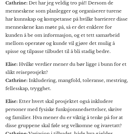
Cathrine:
Det har jeg veldig tro på!! Dersom de
menneskene som planlegger og organiserer turene
har kunnskap og kompetanse på hvilke barrierer disse
menneskene kan møte på, så er det enklere for
kunden å be om informasjon, og et tett samarbeid
mellom operatør og kunde vil gjøre det mulig å
spisse og tilpasse tilbudet til å bli stadig bedre.
Elise:
Hvilke verdier mener du bør ligge i bunn for et
slikt reiseprosjekt?
Cathrine:
Inkludering, mangfold, toleranse, mestring,
fellesskap, trygghet.
Elise:
Etter hvert skal prosjektet også inkludere
personer med fysiske funksjonsnedsettelser, skeive
og familier. Hva mener du er viktig å tenke på for at
disse gruppene skal føle seg velkomne og ivaretatt?
Cathrine:
Variasjon i tilbudet, både hva gjelder