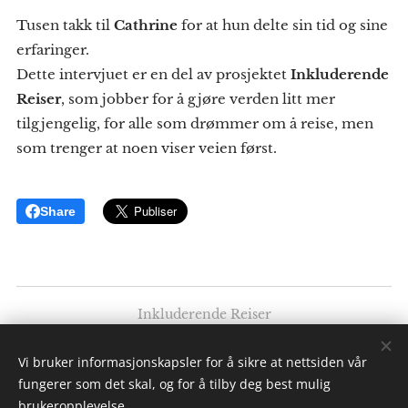
Tusen takk til
Cathrine
for at hun delte sin tid og sine
erfaringer.
Dette intervjuet er en del av prosjektet
Inkluderende
Reiser
, som jobber for å gjøre verden litt mer
tilgjengelig, for alle som drømmer om å reise, men
som trenger at noen viser veien først.
Share
Inkluderende Reiser
Av: Elise K. Ødegaard
Vi bruker informasjonskapsler for å sikre at nettsiden vår
Alle rettigheter forbeholdt 2025
fungerer som det skal, og for å tilby deg best mulig
Informasjonskapsler
brukeropplevelse.