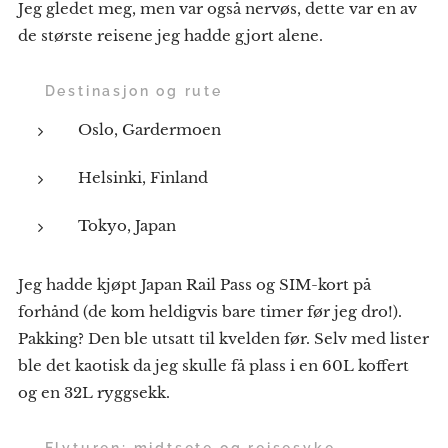
Jeg gledet meg, men var også nervøs, dette var en av
de største reisene jeg hadde gjort alene.
✈️
Destinasjon og rute
Oslo, Gardermoen
Helsinki, Finland
Tokyo, Japan
Jeg hadde kjøpt Japan Rail Pass og SIM-kort på
forhånd (de kom heldigvis bare timer før jeg dro!).
Pakking? Den ble utsatt til kvelden før. Selv med lister
ble det kaotisk da jeg skulle få plass i en 60L koffert
og en 32L ryggsekk.
🤢
Flyturen: midtsete og reisesyke