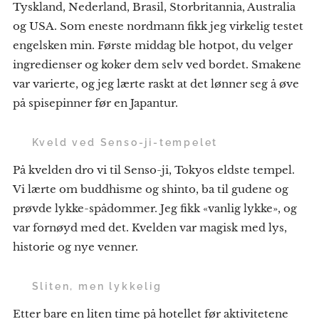
Tyskland, Nederland, Brasil, Storbritannia, Australia
og USA. Som eneste nordmann fikk jeg virkelig testet
engelsken min. Første middag ble hotpot, du velger
ingredienser og koker dem selv ved bordet. Smakene
var varierte, og jeg lærte raskt at det lønner seg å øve
på spisepinner før en Japantur.
⛩️
Kveld ved Senso-ji-tempelet
På kvelden dro vi til Senso-ji, Tokyos eldste tempel.
Vi lærte om buddhisme og shinto, ba til gudene og
prøvde lykke-spådommer. Jeg fikk «vanlig lykke», og
var fornøyd med det. Kvelden var magisk med lys,
historie og nye venner.
😴
Sliten, men lykkelig
Etter bare en liten time på hotellet før aktivitetene