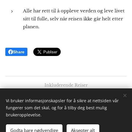
Alle har rett til å oppleve verden og leve livet
sitt til fulle, selv når reisen ikke går helt etter
planen.
Share
Inkluderende Reiser
Av: Elise K. Ødegaard
Vi bruker informasjonskapsler for å sikre at nettsiden vår
Alle rettigheter forbeholdt 2025
fungerer som det skal, og for å tilby deg best mulig
Informasjonskapsler
brukeropplevelse.
Språk
Godta bare nødvendige
Aksepter alt
Norsk
American English