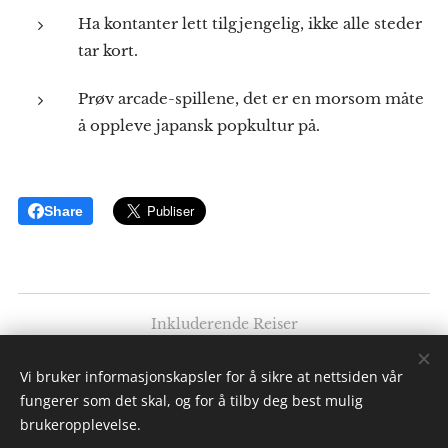
Ha kontanter lett tilgjengelig, ikke alle steder
tar kort.
Prøv arcade-spillene, det er en morsom måte
å oppleve japansk popkultur på.
Share
Inkluderende Reiser
Av: Elise K. Ødegaard
Vi bruker informasjonskapsler for å sikre at nettsiden vår
Alle rettigheter forbeholdt 2025
fungerer som det skal, og for å tilby deg best mulig
Informasjonskapsler
brukeropplevelse.