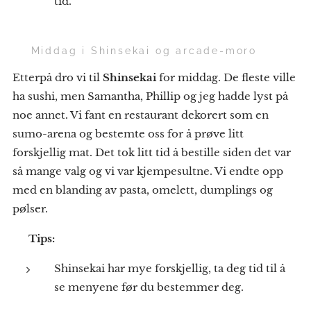
tid.
🍽 Middag i Shinsekai og arcade-moro
Etterpå dro vi til
Shinsekai
for middag. De fleste ville
ha sushi, men Samantha, Phillip og jeg hadde lyst på
noe annet. Vi fant en restaurant dekorert som en
sumo-arena og bestemte oss for å prøve litt
forskjellig mat. Det tok litt tid å bestille siden det var
så mange valg og vi var kjempesultne. Vi endte opp
med en blanding av pasta, omelett, dumplings og
pølser.
💡
Tips:
Shinsekai har mye forskjellig, ta deg tid til å
se menyene før du bestemmer deg.