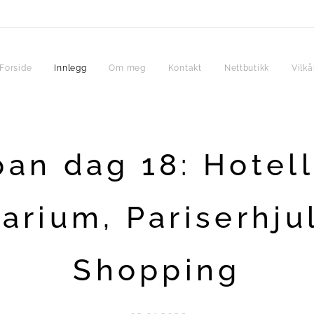
Forside
Innlegg
Om meg
Kontakt
Nettbutikk
Vilkå
pan dag 18: Hotell
arium, Pariserhju
Shopping