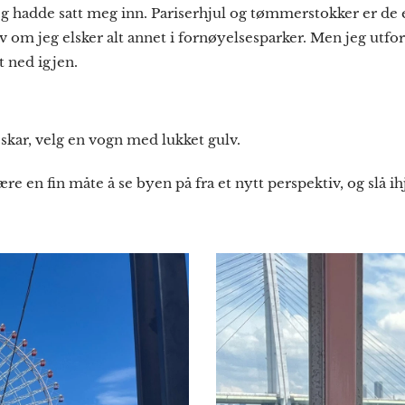
jeg hadde satt meg inn. Pariserhjul og tømmerstokker er de 
elv om jeg elsker alt annet i fornøyelsesparker. Men jeg utfo
t ned igjen.
skar, velg en vogn med lukket gulv.
re en fin måte å se byen på fra et nytt perspektiv, og slå ihj