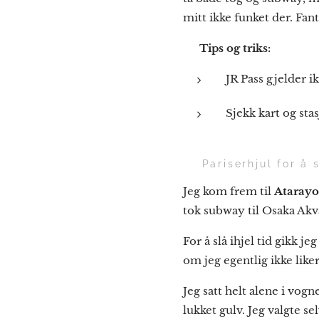
mitt ikke funket der. Fan
💡
Tips og triks:
JR Pass gjelder i
Sjekk kart og sta
🎡 Pariserhjul for å s
Jeg kom frem til
Atarayo
tok subway til Osaka Akva
For å slå ihjel tid gikk j
om jeg egentlig ikke like
Jeg satt helt alene i vog
lukket gulv. Jeg valgte s