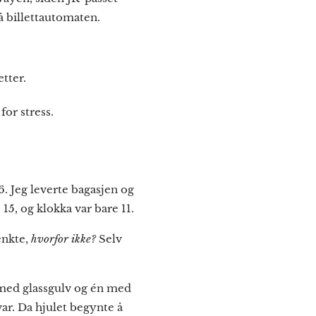
på billettautomaten.
etter.
for stress.
6. Jeg leverte bagasjen og
15, og klokka var bare 11.
enkte,
hvorfor ikke?
Selv
n med glassgulv og én med
var. Da hjulet begynte å