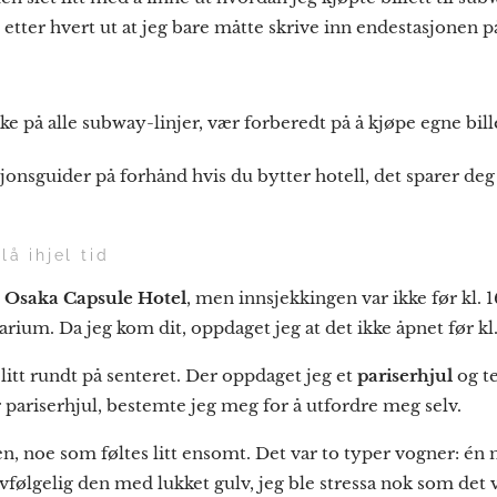
t etter hvert ut at jeg bare måtte skrive inn endestasjonen 
kke på alle subway-linjer, vær forberedt på å kjøpe egne bill
sjonsguider på forhånd hvis du bytter hotell, det sparer deg 
lå ihjel tid
 Osaka Capsule Hotel
, men innsjekkingen var ikke før kl. 1
rium. Da jeg kom dit, oppdaget jeg at det ikke åpnet før kl. 
eg litt rundt på senteret. Der oppdaget jeg et
pariserhjul
og t
r pariserhjul, bestemte jeg meg for å utfordre meg selv.
nen, noe som føltes litt ensomt. Det var to typer vogner: é
elvfølgelig den med lukket gulv, jeg ble stressa nok som det 