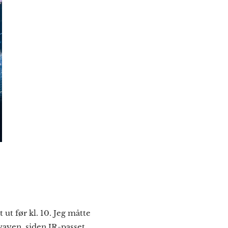
 ut før kl. 10. Jeg måtte
bwayen, siden JR-passet