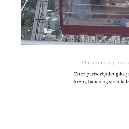
🛍 Shopping og pan
Etter pariserhjulet gikk 
krem, banan og sjokolad