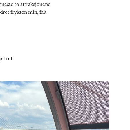
eneste to attraksjonene
rdret frykten min, falt
el tid.