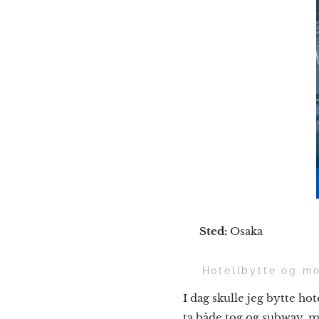
📍
Sted:
Osaka
🧳 Hotellbytte og m
I dag skulle jeg bytte hot
ta både tog og subway, me