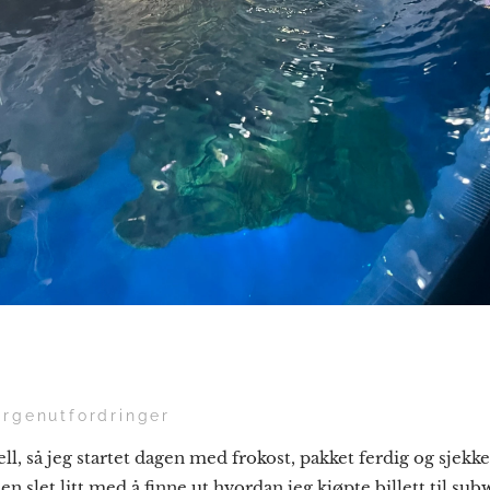
orgenutfordringer
ell, så jeg startet dagen med frokost, pakket ferdig og sjekket
n slet litt med å finne ut hvordan jeg kjøpte billett til su