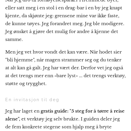
eller satt meg i en stol i en drag-bar i en by jeg knapt
kjente, da skjønte jeg: grensene mine var ikke faste,
de kunne tøyes. Jeg forandret meg. Jeg ble modigere.
Jeg ønsket å gjøre det mulig for andre å kjenne det
samme.
Men jeg vet hvor vondt det kan være. Når hodet sier
"bli hjemme", når magen strammer seg og du tenker
at alt kan gå galt. Jeg har vært der. Derfor vet jeg også
at det trengs mer enn «bare lyst» ... det trengs verktøy,
støtte og trygghet.
En invitasjon til deg
Jeg har laget en
gratis guide: "5 steg for å tørre å reise
alene",
et verktøy jeg selv brukte. I guiden deler jeg
de fem konkrete stegene som hjalp meg å bryte