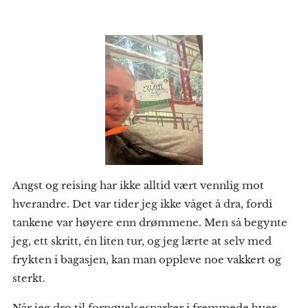
Angst og reising har ikke alltid vært vennlig mot
hverandre. Det var tider jeg ikke våget å dra, fordi
tankene var høyere enn drømmene. Men så begynte
jeg, ett skritt, én liten tur, og jeg lærte at selv med
frykten i bagasjen, kan man oppleve noe vakkert og
sterkt.
Når jeg dro til fornøyelsesparker i fremmede byer,