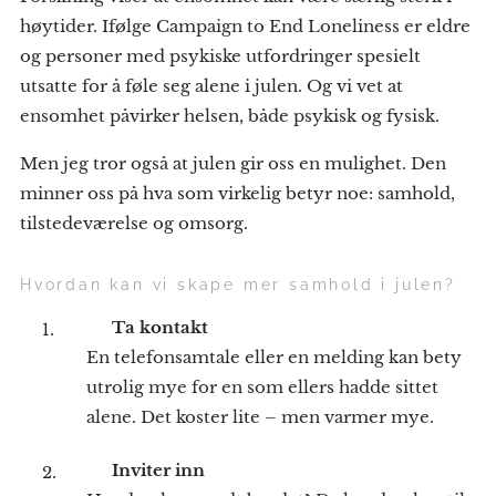
høytider. Ifølge Campaign to End Loneliness er eldre
og personer med psykiske utfordringer spesielt
utsatte for å føle seg alene i julen. Og vi vet at
ensomhet påvirker helsen, både psykisk og fysisk.
Men jeg tror også at julen gir oss en mulighet. Den
minner oss på hva som virkelig betyr noe: samhold,
tilstedeværelse og omsorg.
Hvordan kan vi skape mer samhold i julen?
💬
Ta kontakt
En telefonsamtale eller en melding kan bety
utrolig mye for en som ellers hadde sittet
alene. Det koster lite – men varmer mye.
🎄
Inviter inn