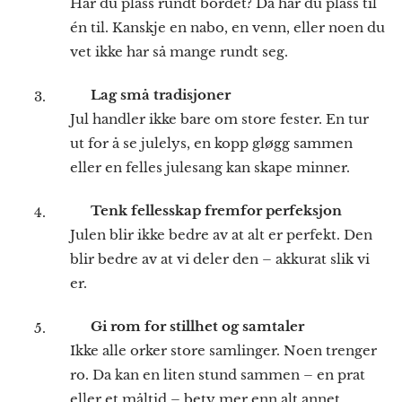
Har du plass rundt bordet? Da har du plass til
én til. Kanskje en nabo, en venn, eller noen du
vet ikke har så mange rundt seg.
🌟
Lag små tradisjoner
Jul handler ikke bare om store fester. En tur
ut for å se julelys, en kopp gløgg sammen
eller en felles julesang kan skape minner.
🧑‍🤝‍🧑
Tenk fellesskap fremfor perfeksjon
Julen blir ikke bedre av at alt er perfekt. Den
blir bedre av at vi deler den – akkurat slik vi
er.
💙
Gi rom for stillhet og samtaler
Ikke alle orker store samlinger. Noen trenger
ro. Da kan en liten stund sammen – en prat
eller et måltid – bety mer enn alt annet.