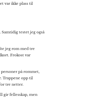
 var ikke plass til
. Samtidig testet jeg også
elte jeg rom med tre
lkort. Frokost var
 10 personer på rommet,
r. Trappene opp til
or tre netter.
l gir fellesskap, men