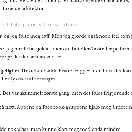
 og biff. Jeg ble også med på en båttur gjennom kanalene,
torie og arkitektur.
ps til deg som vil reise alene
ur, og jeg følte meg tøff. Men jeg gjorde også noen feil som
re.
Jeg burde ha sjekket mer om hoteller/hosteller på forhå
dre praktisk når man venter.
gelighet.
Hostellet hadde bratte trapper uten heis, det kan
eller fysiske utfordringer.
.
Det var skummelt første gang, men det føles frigjørende n
på nett.
Appene og Facebook-gruppene hjalp meg å møte ny
dde nok plass, men kunne klart meg med enda mindre.