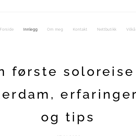
Forside
Innlegg
Om meg
Kontakt
Nettbutikk
Vilkå
n første soloreise 
erdam, erfaringer,
og tips