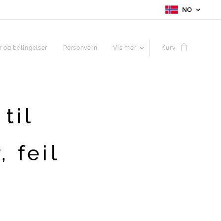
NO
r og betingelser
Personvern
Vis mer
Kurv
til
 feil