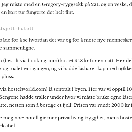
. Jeg reiste med en Gregory-ryggsekk på 22L og en veske, det
en kort tur fungerte det helt fint.
dsjett-hotell
, både for å se hvordan det var og for å møte nye mennesker
nne sammenligne.
n
(bestilt via booking.com) kostet 548 kr for en natt. Her d
er og toaletter i gangen, og vi hadde låsbare skap med nøkke
 pluss.
 via hostelworld.com) lå sentralt i byen. Her var vi opptil
 Sengene hadde traller under hvor vi måtte bruke egne låse
e, nesten som å bestige et fjell! Prisen var rundt 2000 kr f
 meg noe: hotell gir mer privatliv og trygghet, mens hostel
eksibel.