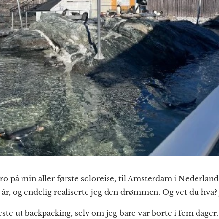
dro på min aller første soloreise, til Amsterdam i Nederla
re år, og endelig realiserte jeg den drømmen. Og vet du hva? 
ste ut backpacking, selv om jeg bare var borte i fem dager.