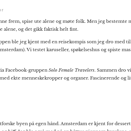
er
 finne frem, spise ute alene og møte folk. Men jeg bestemte 
alene, og det gikk faktisk helt fint.
en ble jeg kjent med en reisekompis som jeg dro med til
msterdam). Vi testet karuseller, spøkelseshus og spiste ma
 via Facebook-gruppen
Solo Female Travelers
. Sammen dro v
ing med ekte menneskekropper og organer. Fascinerende og 
 utforske byen på egen hånd. Amsterdam er kjent for dessert