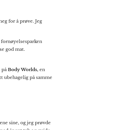
meg for å prøve. Jeg
 fornøyelsesparken
sse god mat. 🎢🍰
i på
Body Worlds,
en
litt ubehagelig på samme
ene sine, og jeg prøvde