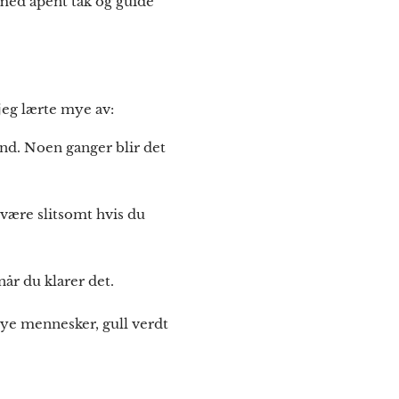
 med åpent tak og guide
 jeg lærte mye av:
nd. Noen ganger blir det
 være slitsomt hvis du
år du klarer det.
e mennesker, gull verdt