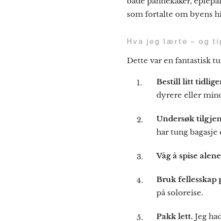
både pannekaker, eplepai
som fortalte om byens his
Hva jeg lærte – og ti
Dette var en fantastisk t
Bestill litt tidlige
dyrere eller min
Undersøk tilgjen
har tung bagasje 
Våg å spise alene
Bruk fellesskap 
på soloreise.
Pakk lett.
Jeg ha