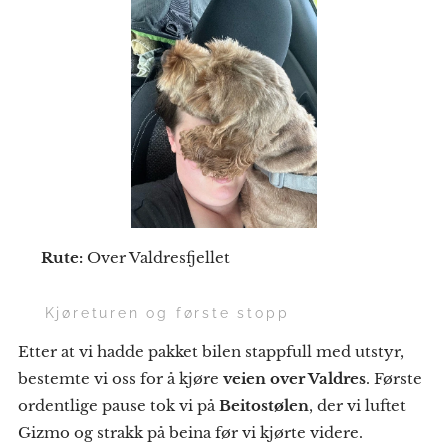
📍
Rute:
Over Valdresfjellet
🚗 Kjøreturen og første stopp
Etter at vi hadde pakket bilen stappfull med utstyr,
bestemte vi oss for å kjøre
veien over Valdres
. Første
ordentlige pause tok vi på
Beitostølen
, der vi luftet
Gizmo og strakk på beina før vi kjørte videre.