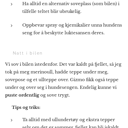
Ha alltid en alternativ soveplass (som bilen) i
tilfelle teltet blir ubrukelig.
Oppbevar spray og kjemikalier unna hundens
seng for å beskytte luktesansen deres.
❄️ Natt i bilen
Vi sov i bilen istedenfor. Det var kaldt på fjellet, så jeg
tok på meg merinoull, hadde teppe under meg,
sovepose og et ullteppe over. Gizmo fikk også teppe
under og over seg i hundesengen. Endelig kunne vi
puste ordentlig
og sove trygt.
💡
Tips og triks:
Ta alltid med ullundertøy og ekstra tepper
selv om det er sommer, fjellet kan bli iskaldt.