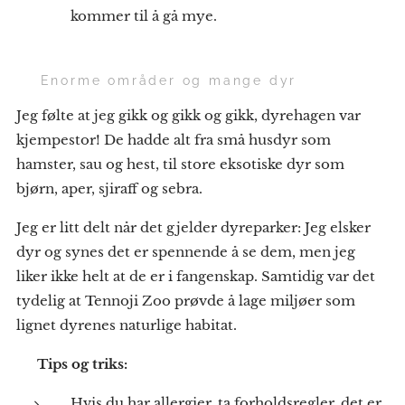
kommer til å gå mye.
🐾 Enorme områder og mange dyr
Jeg følte at jeg gikk og gikk og gikk, dyrehagen var
kjempestor! De hadde alt fra små husdyr som
hamster, sau og hest, til store eksotiske dyr som
bjørn, aper, sjiraff og sebra.
Jeg er litt delt når det gjelder dyreparker: Jeg elsker
dyr og synes det er spennende å se dem, men jeg
liker ikke helt at de er i fangenskap. Samtidig var det
tydelig at Tennoji Zoo prøvde å lage miljøer som
lignet dyrenes naturlige habitat.
💡
Tips og triks:
Hvis du har allergier, ta forholdsregler, det er