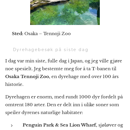
📍
Sted:
Osaka – Tennoji Zoo
🦁 Dyrehagebesøk på siste dag
I dag var min siste, fulle dag i Japan, og jeg ville gjøre
noe spesielt. Jeg bestemte meg for å ta T-banen til
Osaka Tennoji Zoo,
en dyrehage med over 100 års
historie.
Dyrehagen er enorm, med rundt 1000 dyr fordelt på
omtrent 180 arter. Den er delt inn i ulike soner som
speiler dyrenes naturlige habitater:
Penguin Park & Sea Lion Wharf,
sjøløver og