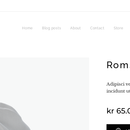
Home
Blog posts
About
Contact
Store
Roms
Adipisci 
incidunt u
kr
65.