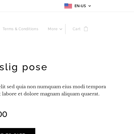
EN-US
Terms & Conditions
More
Cart
lig pose
velit sed quia non numquam eius modi tempora
t labore et dolore magnam aliquam quaerat.
00